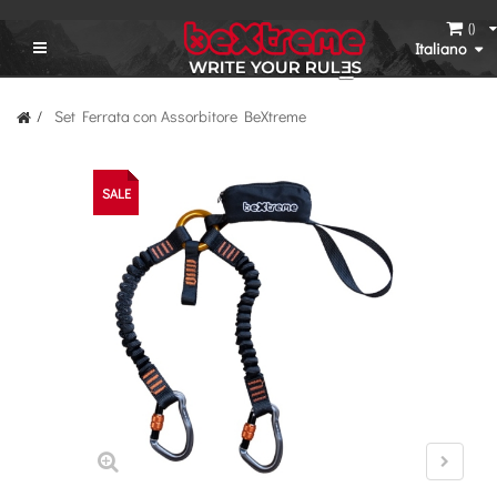
(
)
Italiano
Set Ferrata con Assorbitore BeXtreme
SALE