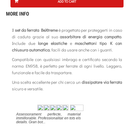
ADD TO CART
MORE INFO
Il
set da ferrata BeXtreme
è progettato per proteggerti in caso
di caduta grazie al suo
assorbitore di energia compatto
.
Include due
longe elastiche
e
moschettoni tipo K con
chiusura automatica
, facili da usare anche con i guanti.
Compatibile con qualsiasi imbrago e certificato secondo la
norma EN958, è perfetto per ferrate di ogni livello. Leggero,
funzionale e facile da trasportare.
Una scelta eccellente per chi cerca un
dissipatore via ferrata
sicuro e versatile.
Assessorament perfecte, material
immillorable. Professionalitat en tots els
detalls. Gran bot...
Excelente
284
9.4