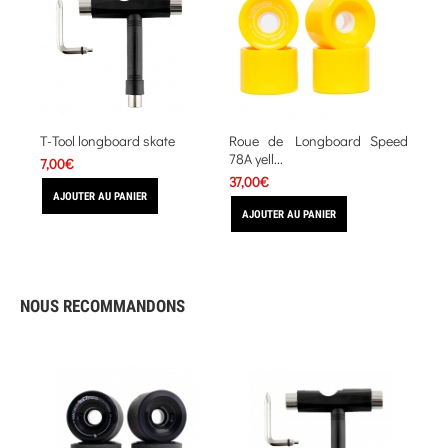
T-Tool longboard skate
Roue de Longboard Speed
Rou
78A yell...
Skate
7,00€
37,00€
22,0
AJOUTER AU PANIER
AJOUTER AU PANIER
AJO
NOUS RECOMMANDONS
NÉ