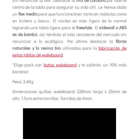
sin renunciar al flex. Destacar la
tira de carbono
por todo el
centro de la tabla para asegurar su vida útil. Le hemos dado
un
flex medio
para que funcione bien tanto en módulos como
en kickers y barco. El núcleo es más ligero de lo normal
logrando una tabla ligera para el
freestyle
. El
sidewall o ABS
es de bambú
, así tendrás el más resistente del mercado sin
renunciar a lo ecológico. Por último destacar la
fibras
naturales y la resina bio
utilizadas para la
fabricación de
estas tablas de wakeboard
.
*Elige pack con
botas wakeboard
y te saldrán un 10% más
baratas!
Peso: 3,4Kg
Dimensiones quillas wakeboard: 228mm largo x 20mm de
alto. 7,5cm entre tornillos. Tornillos de 4mm.