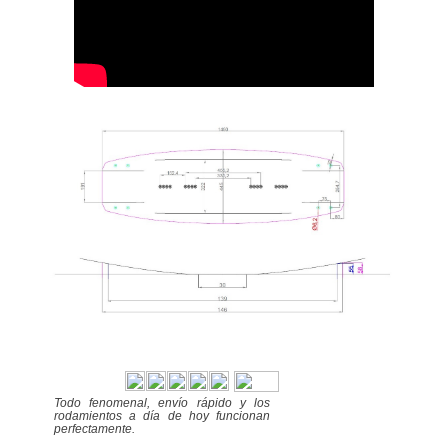
Todo fenomenal, envío rápido y los
rodamientos a día de hoy funcionan
perfectamente.
Excelente
284
9.4