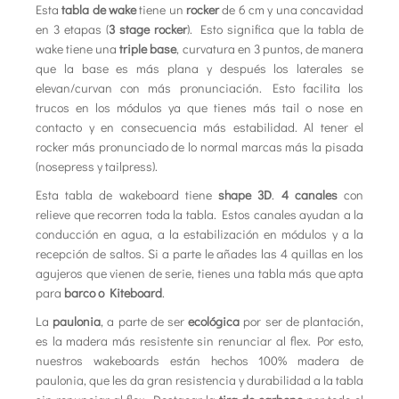
Esta
tabla de wake
tiene un
rocker
de 6 cm y una concavidad
en 3 etapas (
3 stage rocker
). Esto significa que la tabla de
wake tiene una
triple base
, curvatura en 3 puntos, de manera
que la base es más plana y después los laterales se
elevan/curvan con más pronunciación. Esto facilita los
trucos en los módulos ya que tienes más tail o nose en
contacto y en consecuencia más estabilidad. Al tener el
rocker más pronunciado de lo normal marcas más la pisada
(nosepress y tailpress).
Esta tabla de wakeboard tiene
shape 3D
.
4 canales
con
relieve que recorren toda la tabla. Estos canales ayudan a la
conducción en agua, a la estabilización en módulos y a la
recepción de saltos. Si a parte le añades las 4 quillas en los
agujeros que vienen de serie, tienes una tabla más que apta
para
barco o Kiteboard
.
La
paulonia
, a parte de ser
ecológica
por ser de plantación,
es la madera más resistente sin renunciar al flex. Por esto,
nuestros wakeboards están hechos 100% madera de
paulonia, que les da gran resistencia y durabilidad a la tabla