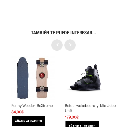
TAMBIÉN TE PUEDE INTERESAR...
Penny Wooder BeXtreme
Botas wakeboard y kite Jobe
Bota
Unit
84,00€
295,
179,00€
AÑADIR AL CARRITO
AÑA
AÑADIR AL CARRITO