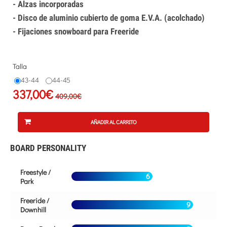
- Alzas incorporadas
- Disco de aluminio cubierto de goma E.V.A. (acolchado)
- Fijaciones snowboard para Freeride
Talla
43-44
44-45
337,00€
409,00€
AÑADIR AL CARRITO
BOARD PERSONALITY
Freestyle /
6
Park
Freeride /
9
Downhill