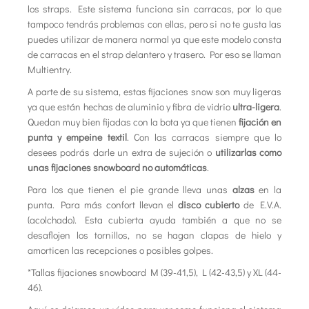
los straps. Este sistema funciona sin carracas, por lo que
tampoco tendrás problemas con ellas, pero si no te gusta las
puedes utilizar de manera normal ya que este modelo consta
de carracas en el strap delantero y trasero. Por eso se llaman
Multientry.
A parte de su sistema, estas fijaciones snow son muy ligeras
ya que están hechas de aluminio y fibra de vidrio
ultra-ligera
.
Quedan muy bien fijadas con la bota ya que tienen
fijación en
punta y empeine textil
. Con las carracas siempre que lo
desees podrás darle un extra de sujeción o
utilizarlas como
unas fijaciones snowboard no automáticas
.
Para los que tienen el pie grande lleva unas
alzas
en la
punta. Para más confort llevan el
disco cubierto
de E.V.A.
(acolchado). Esta cubierta ayuda también a que no se
desaflojen los tornillos, no se hagan clapas de hielo y
amorticen las recepciones o posibles golpes.
*Tallas fijaciones snowboard M (39-41,5), L (42-43,5) y XL (44-
46).