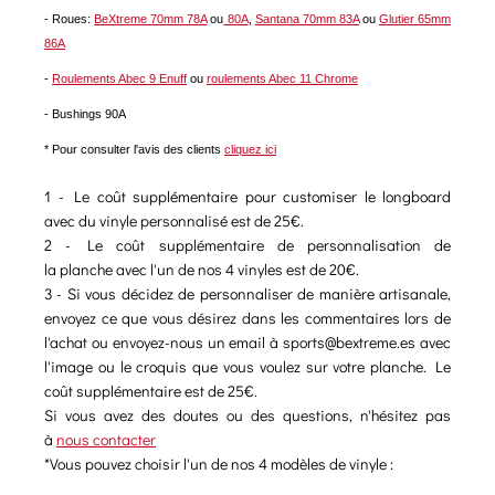
- Roues:
BeXtreme 70mm 78A
ou
80A
,
Santana 70mm 83A
ou
Glutier 65mm
86A
-
Roulements Abec 9 Enuff
ou
roulements Abec 11 Chrome
- Bushings 90A
* Pour consulter l'avis des clients
cliquez ici
1 - Le coût supplémentaire pour customiser le longboard
avec du vinyle personnalisé est de 25€.
2 - Le coût supplémentaire de personnalisation de
la planche avec l'un de nos 4 vinyles est de 20€.
3 - Si vous décidez de personnaliser de manière artisanale,
envoyez ce que vous désirez dans les commentaires lors de
l'achat ou envoyez-nous un email à sports@bextreme.es avec
l'image ou le croquis que vous voulez sur votre planche. Le
coût supplémentaire est de 25€.
Si vous avez des doutes ou des questions, n'hésitez pas
à
nous contacter
*Vous pouvez choisir l'un de nos 4 modèles de vinyle :